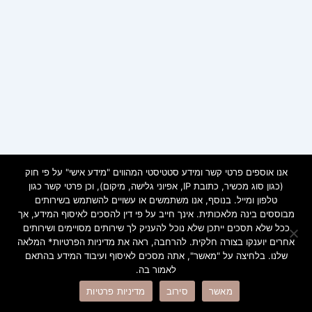
אנו אוספים פרטי קשר ומידע סטטיסטי המהווים "מידע אישי" על פי חוק
(כגון סוג מכשיר, כתובת IP, אפיוני גלישה, מיקום), וכן פרטי קשר כגון
טלפון ומייל. בנוסף, אנו משתמשים או עשויים להשתמש בשירותים
מבוססים בינה מלאכותית. אינך חייב על פי דין להסכים לאיסוף המידע, אך
ככל שלא תסכים ייתכן שלא נוכל להעניק לך שירותים מסויימים ושירותים
אחרים יוענקו בצורה חלקית. להרחבה, ראה את מדיניות הפרטיות* המלאה
שלנו. בלחיצה על "מאשר", אתה מסכים לאיסוף ועיבוד המידע בהתאם
לאמור בה.
Copyright © 2026 ramot | Powered by
Astra WordPress Theme
מאשר
סירוב
מדיניות פרטיות