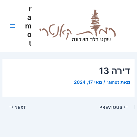
ילוג
Post
Main
r
תוכן
navigation
a
Menu
m
o
t
דירה 13
מאת
ramot
/
מאי 17, 2024
NEXT
PREVIOUS