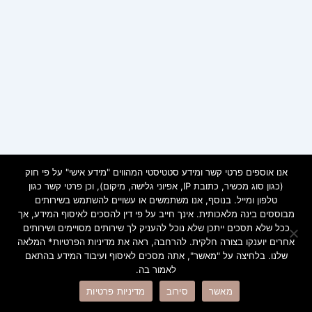
אנו אוספים פרטי קשר ומידע סטטיסטי המהווים "מידע אישי" על פי חוק
(כגון סוג מכשיר, כתובת IP, אפיוני גלישה, מיקום), וכן פרטי קשר כגון
טלפון ומייל. בנוסף, אנו משתמשים או עשויים להשתמש בשירותים
מבוססים בינה מלאכותית. אינך חייב על פי דין להסכים לאיסוף המידע, אך
ככל שלא תסכים ייתכן שלא נוכל להעניק לך שירותים מסויימים ושירותים
אחרים יוענקו בצורה חלקית. להרחבה, ראה את מדיניות הפרטיות* המלאה
שלנו. בלחיצה על "מאשר", אתה מסכים לאיסוף ועיבוד המידע בהתאם
לאמור בה.
Copyright © 2026 ramot | Powered by
Astra WordPress Theme
מאשר
סירוב
מדיניות פרטיות