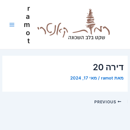
ילוג
Post
Main
r
תוכן
navigation
a
Menu
m
o
t
דירה 20
מאת
ramot
/
מאי 17, 2024
PREVIOUS