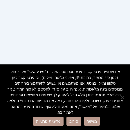
אנו אוספים פרטי קשר ומידע סטטיסטי המהווים "מידע אישי" על פי חוק
(כגון סוג מכשיר, כתובת IP, אפיוני גלישה, מיקום), וכן פרטי קשר כגון
טלפון ומייל. בנוסף, אנו משתמשים או עשויים להשתמש בשירותים
מבוססים בינה מלאכותית. אינך חייב על פי דין להסכים לאיסוף המידע, אך
ככל שלא תסכים ייתכן שלא נוכל להעניק לך שירותים מסויימים ושירותים
אחרים יוענקו בצורה חלקית. להרחבה, ראה את מדיניות הפרטיות* המלאה
שלנו. בלחיצה על "מאשר", אתה מסכים לאיסוף ועיבוד המידע בהתאם
לאמור בה.
Copyright © 2026 ramot | Powered by
Astra WordPress Theme
מאשר
סירוב
מדיניות פרטיות