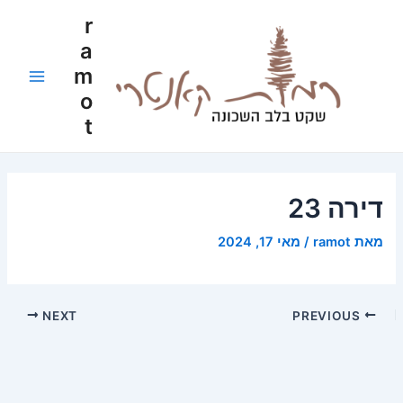
ילוג
Post
Main
r
תוכן
navigation
a
Menu
m
o
t
דירה 23
מאת
ramot
/
מאי 17, 2024
NEXT
PREVIOUS