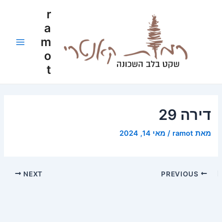
ילוג
Post
Main
r
תוכן
navigation
a
Menu
m
o
t
דירה 29
מאת
ramot
/
מאי 14, 2024
NEXT
PREVIOUS