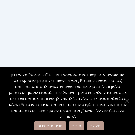
אנו אוספים פרטי קשר ומידע סטטיסטי המהווים "מידע אישי" על פי חוק
(כגון סוג מכשיר, כתובת IP, אפיוני גלישה, מיקום), וכן פרטי קשר כגון
טלפון ומייל. בנוסף, אנו משתמשים או עשויים להשתמש בשירותים
מבוססים בינה מלאכותית. אינך חייב על פי דין להסכים לאיסוף המידע, אך
ככל שלא תסכים ייתכן שלא נוכל להעניק לך שירותים מסויימים ושירותים
אחרים יוענקו בצורה חלקית. להרחבה, ראה את מדיניות הפרטיות* המלאה
שלנו. בלחיצה על "מאשר", אתה מסכים לאיסוף ועיבוד המידע בהתאם
לאמור בה.
Copyright © 2026 ramot | Powered by
Astra WordPress Theme
מאשר
סירוב
מדיניות פרטיות