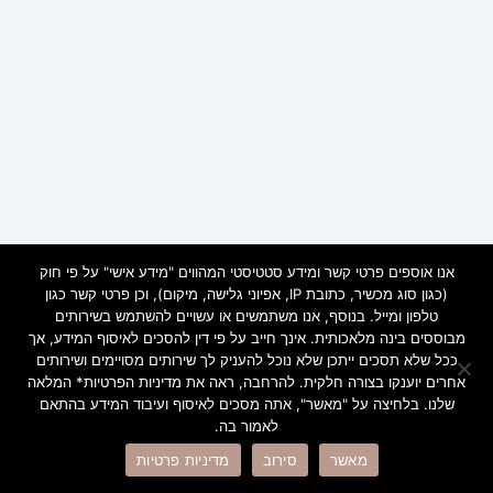
אנו אוספים פרטי קשר ומידע סטטיסטי המהווים "מידע אישי" על פי חוק
(כגון סוג מכשיר, כתובת IP, אפיוני גלישה, מיקום), וכן פרטי קשר כגון
טלפון ומייל. בנוסף, אנו משתמשים או עשויים להשתמש בשירותים
מבוססים בינה מלאכותית. אינך חייב על פי דין להסכים לאיסוף המידע, אך
ככל שלא תסכים ייתכן שלא נוכל להעניק לך שירותים מסויימים ושירותים
אחרים יוענקו בצורה חלקית. להרחבה, ראה את מדיניות הפרטיות* המלאה
שלנו. בלחיצה על "מאשר", אתה מסכים לאיסוף ועיבוד המידע בהתאם
לאמור בה.
Copyright © 2026 ramot | Powered by
Astra WordPress Theme
מאשר
סירוב
מדיניות פרטיות