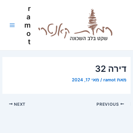
ילוג
Post
Main
r
תוכן
navigation
a
Menu
m
o
t
דירה 32
מאת
ramot
/
מאי 17, 2024
NEXT
PREVIOUS